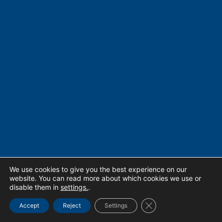
We use cookies to give you the best experience on our
website. You can read more about which cookies we use or
disable them in
settings.
.
Close GDPR Cookie Ba
Accept
Reject
Settings