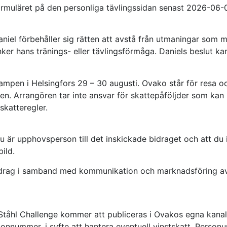
ormuläret på den personliga tävlingssidan senast 2026-06-0
aniel förbehåller sig rätten att avstå från utmaningar som
er hans tränings- eller tävlingsförmåga. Daniels beslut kan
innkampen i Helsingfors 29 – 30 augusti. Ovako står för resa 
ren. Arrangören tar inte ansvar för skattepåföljder som ka
skatteregler.
 du är upphovsperson till det inskickade bidraget och att 
ild.
idrag i samband med kommunikation och marknadsföring av t
Ståhl Challenge kommer att publiceras i Ovakos egna kanale
onnummer, i syfte att hantera eventuell vinstskatt. Perso