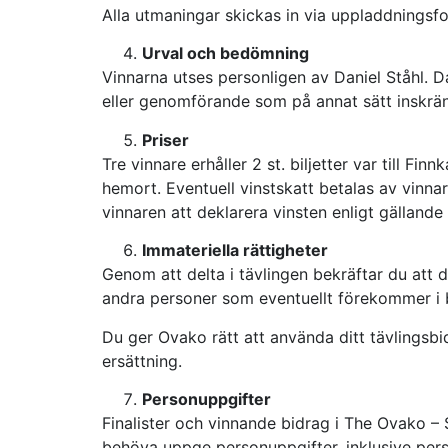
Alla utmaningar skickas in via uppladdningsf
Urval och bedömning
Vinnarna utses personligen av Daniel Ståhl. D
eller genomförande som på annat sätt inskränk
Priser
Tre vinnare erhåller 2 st. biljetter var till F
hemort. Eventuell vinstskatt betalas av vinna
vinnaren att deklarera vinsten enligt gällande 
Immateriella rättigheter
Genom att delta i tävlingen bekräftar du att
andra personer som eventuellt förekommer i b
Du ger Ovako rätt att använda ditt tävlingsb
ersättning.
Personuppgifter
Finalister och vinnande bidrag i The Ovako – 
behöva uppge personuppgifter, inklusive pers