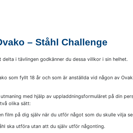
 Ovako – Ståhl Challenge
elta i tävlingen godkänner du dessa villkor i sin helhet.
o som fyllt 18 år och som är anställda vid någon av Ovak
lfri utmaning med hjälp av uppladdningsformuläret på din pe
vå olika sätt:
 film på dig själv när du utför något som du skulle vilja se D
åhl ska utföra utan att du själv utför någonting.