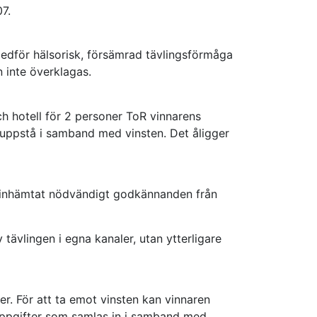
7.
 medför hälsorisk, försämrad tävlingsförmåga
 inte överklagas.
och hotell för 2 personer ToR vinnarens
n uppstå i samband med vinsten. Det åligger
du inhämtat nödvändigt godkännanden från
ävlingen i egna kanaler, utan ytterligare
r. För att ta emot vinsten kan vinnaren
nuppgifter som samlas in i samband med