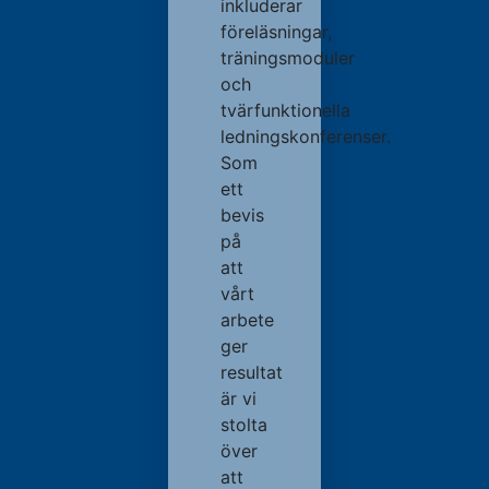
inkluderar
föreläsningar,
träningsmoduler
och
tvärfunktionella
ledningskonferenser.
Som
ett
bevis
på
att
vårt
arbete
ger
resultat
är vi
stolta
över
att