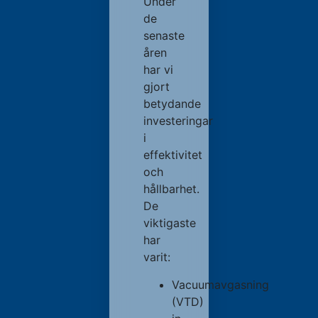
Under
de
senaste
åren
har vi
gjort
betydande
investeringar
i
effektivitet
och
hållbarhet.
De
viktigaste
har
varit:
Vacuumavgasning
(VTD)