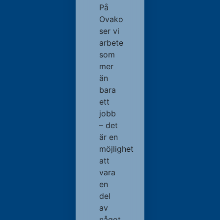
På
Ovako
ser vi
arbete
som
mer
än
bara
ett
jobb
– det
är en
möjlighet
att
vara
en
del
av
något