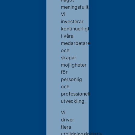
meningsfullt.
Vi
investerar
kontinuerligt
i våra
medarbetare
och
skapar
möjligheter
för
personlig
och
professionell
utveckling.
Vi
driver
flera
utbildningsinitiativ