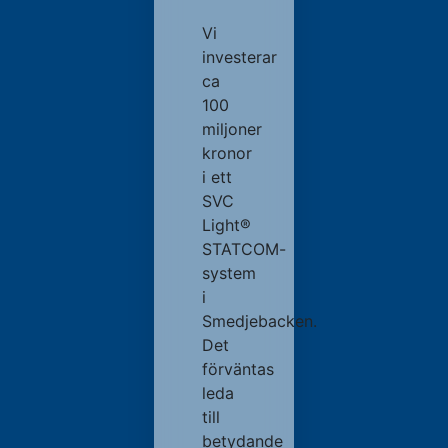
Vi
investerar
ca
100
miljoner
kronor
i ett
SVC
Light®
STATCOM-
system
i
Smedjebacken.
Det
förväntas
leda
till
betydande