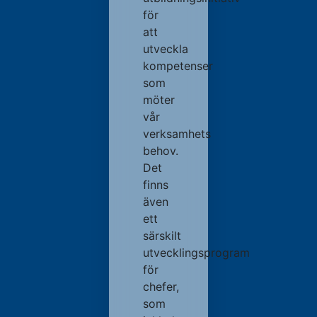
för
att
utveckla
kompetenser
som
möter
vår
verksamhets
behov.
Det
finns
även
ett
särskilt
utvecklingsprogram
för
chefer,
som