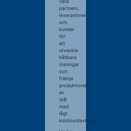
våra
partners,
leverantörer
och
kunder
för
att
utveckla
hållbara
lösningar
och
främja
produktionen
av
stål
med
lågt
koldioxidavtryck.